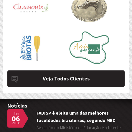
Veja Todos Clientes
Notícias
FADISP é eleita uma das melhores
Jan
06
faculdades brasileiras, segundo MEC
2016
Avaliação do Ministério da Educação é referente